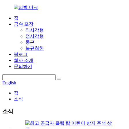
집
금속 포장
직사각형
정사각형
둥근
불규칙한
블로그
회사 소개
문의하기
English
집
소식
소식