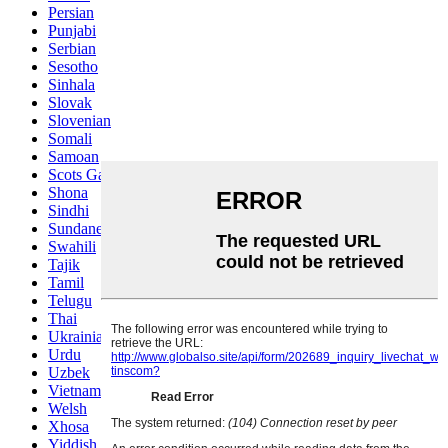
Persian
Punjabi
Serbian
Sesotho
Sinhala
Slovak
Slovenian
Somali
Samoan
Scots Gaelic
Shona
Sindhi
Sundanese
Swahili
Tajik
Tamil
Telugu
Thai
Ukrainian
Urdu
Uzbek
Vietnamese
Welsh
Xhosa
Yiddish