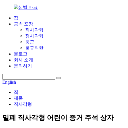
집
금속 포장
직사각형
정사각형
둥근
불규칙한
블로그
회사 소개
문의하기
English
집
제품
직사각형
밀폐 직사각형 어린이 증거 주석 상자