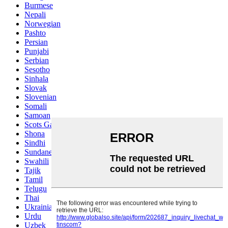
Burmese
Nepali
Norwegian
Pashto
Persian
Punjabi
Serbian
Sesotho
Sinhala
Slovak
Slovenian
Somali
Samoan
Scots Gaelic
Shona
Sindhi
Sundanese
Swahili
Tajik
Tamil
Telugu
Thai
Ukrainian
Urdu
Uzbek